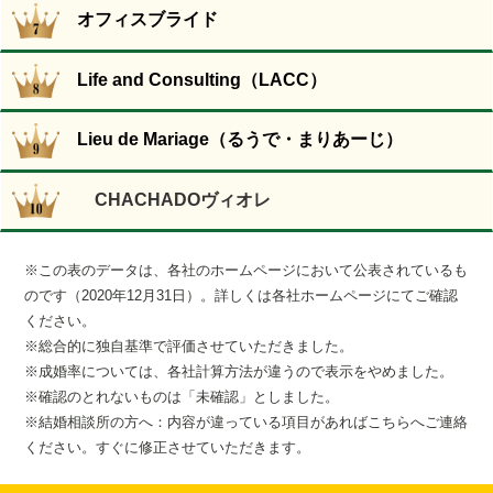
オフィスブライド
＞＞ 山口県仲人協会
公式ホームページはこちら
Life and Consulting（LACC）
＞＞ デアエール
【入会時(税込)】
公式ホームページはこちら
Lieu de Mariage（るうで・まりあーじ）
88,000円
＞＞ 結婚相談所ムスベル
<入会金 22,000円 + 登録料 66,000円>
【入会時(税込)】
公式ホームページはこちら
CHACHADOヴィオレ
39,600円
【月会費(税込)】
＞＞ WeBCon
<入会金 6,600円 + 登録料 33,000円>
【入会時(税込)】
11,000円
公式ホームページはこちら
レギュラーコース
(初回活動月の月会費は無料)
【月会費(税込)】
※この表のデータは、各社のホームページにおいて公表されているも
＞＞ 結りんく
330,000円
【入会時(税込)】
のです（2020年12月31日）。詳しくは各社ホームページにてご確認
6,600円
【お見合い料(税込)】
公式ホームページはこちら
<入会金297,000円 + 初期費用33,000円>
ください。
エクセルコース（男性）
(入会月の月会費は無料)
男性 8,800円
＞＞ エムツープラス 山口事業所
カジュアルコース
※総合的に独自基準で評価させていただきました。
550,000円
【入会時(税込)】
女性 8,800円
【お見合い料(税込)】
公式ホームページはこちら
165,000円
※成婚率については、各社計算方法が違うので表示をやめました。
プリンセスコース（女性）
Ａ.ネット活用プラン
男女共に 8,800円
＞＞ オフィスブライド
※確認のとれないものは「未確認」としました。
<入会金132,000円 + 初期費用33,000円>
【成婚料(税込)】
0円
男性 22,000円
【入会時(税込)】
※結婚相談所の方へ：内容が違っている項目があれば
こちらへ
ご連絡
※コースにより異なる。
公式ホームページはこちら
※コースにより異なる。
220,000円
【成婚料(税込)】
女性 11,000円
0円
ください。すぐに修正させていただきます。
＞＞ Life and Consulting（LACC）
※コースにより異なる。
165,000円
【月会費(税込)】
<入会金0円 + 登録費0円>
【月会費(税込)】
【紹介方法】
【入会時(税込)】
公式ホームページはこちら